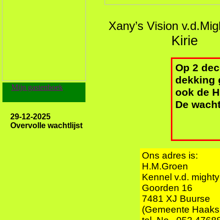
Xany’s Vision v.d.Mi
Kirie
Op 2 dec
dekking 
Mijn gastenboek
ook de H
De wacht
29-12-2025
Overvolle wachtlijst
Ons adres is:
H.M.Groen
Kennel v.d. might
Goorden 16
7481 XJ Buurse
(Gemeente Haaks