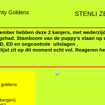
ghty Goldens
STENLI Z
Bott
ember hebben deze 2 kanjers, met wederzij
gehad. Stamboom van de puppy’s staan op 
D, ED en oogcontrole uitslagen .
lijst zit op dit moment echt vol. Reageren he
y goldens
bergen)